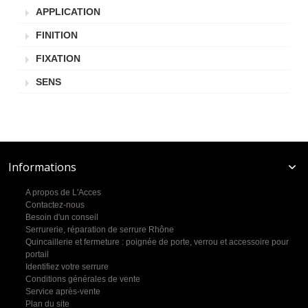
APPLICATION
FINITION
FIXATION
SENS
Informations
A propos de L'Acces
Contactez-nous
Besoin d'un conseil
Serrurerie, réparation de serrure Rhône
Quincaillerie et fermeture : poignée de porte, verrou et accessoire pour
portail
Identifiez votre serrure
Conditions générales de vente
Service après-vente
Plan du site