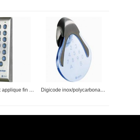
Digicode Inox applique fin - 2 relais
Digicode inox/polycarbonate 2 relais - câble 3 mètres