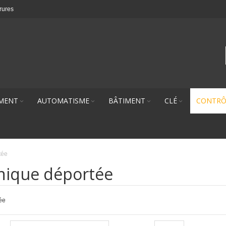
rures
MENT
AUTOMATISME
BÂTIMENT
CLÉ
CONTRÔ
tée
onique déportée
ée