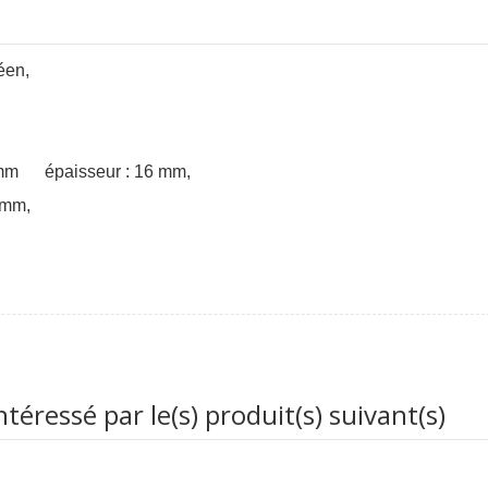
péen,
6 mm épaisseur : 16 mm,
5mm,
éressé par le(s) produit(s) suivant(s)