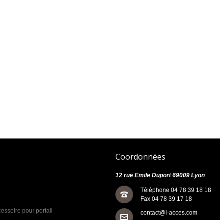
Coordonnées
12 rue Emile Duport 69009 Lyon
Téléphone 04 78 39 18 18
Fax 04 78 39 17 18
cessoire pour portail
contact@l-acces.com