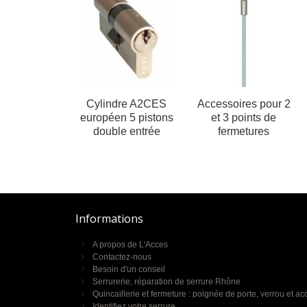
Cylindre A2CES
Accessoires pour 2
européen 5 pistons
et 3 points de
double entrée
fermetures
Informations
A propos de L'Acces
Contactez-nous
Besoin d'un conseil
Serrurerie, réparation de serrure Rhône
Quincaillerie et fermeture : poignée de porte, verrou et ac
Identifiez votre serrure