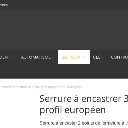
rures
MENT
AUTOMATISME
BÂTIMENT
CLÉ
CONTRÔ
rrure à encastrer 30 2 points à tringle profil européen
Serrure à encastrer 3
profil européen
Serrure à encaster 2 points de fermeture à t